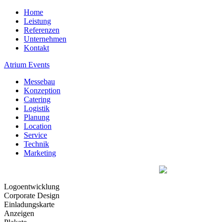
Home
Leistung
Referenzen
Unternehmen
Kontakt
Atrium Events
Messebau
Konzeption
Catering
Logistik
Planung
Location
Service
Technik
Marketing
Logoentwicklung
Corporate Design
Einladungskarte
Anzeigen